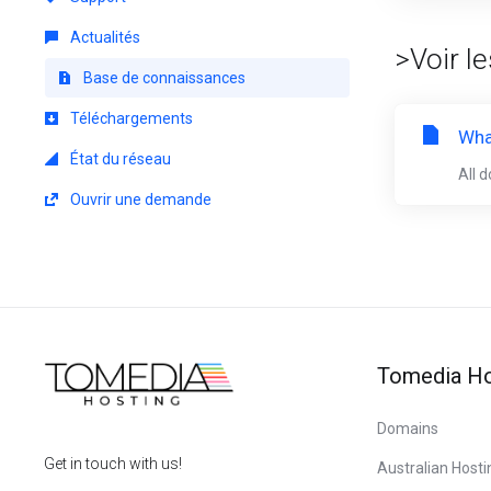
Actualités
>Voir l
Base de connaissances
Téléchargements
Wha
État du réseau
All 
Ouvrir une demande
Tomedia Ho
Domains
Get in touch with us!
Australian Hosti