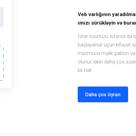
Veb varlığının yaradılma
ımızı sürükləyin və burax
İstər özünüzü, istərsə də i
başlayanlar üçün kifayət q
məzmuna malik şablon və s
olunur, lakin daha çox əzəl
bir həll.
Daha çox öyrən