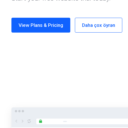
View Plans & Pricing
Daha çox öyrən