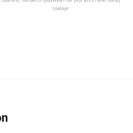
bilərsiniz. Redaktor işləyərkən hər şeyi avtomatik olaraq
saxlayır.
on