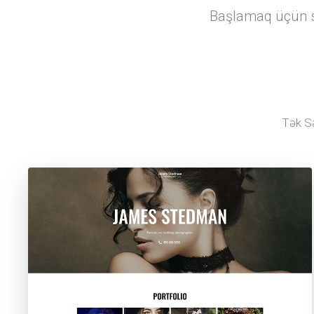
Başlamaq üçün sü
Tək Sə