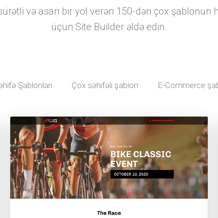
rətli və asan bir yol verən 150-dən çox şablonu
üçün Site Builder əldə edin.
hifə Şablonları
Çox səhifəli şablon
E-Commerce şabl