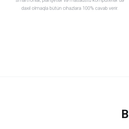
smartfonlar, planşetlər və masaüstü kompüterlər də
daxil olmaqla bütün cihazlara 100% cavab verir.
B