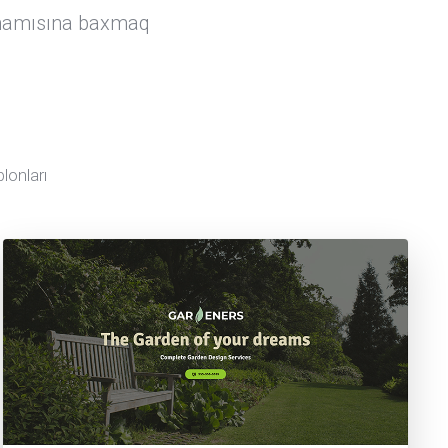
n hamısına baxmaq
onları