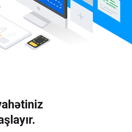
ahətiniz
şlayır.