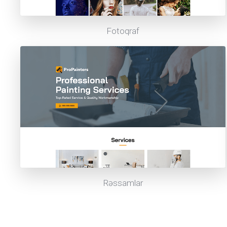
Fotoqraf
Rəssamlar