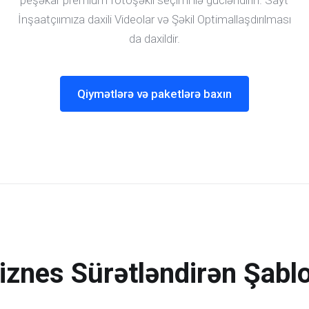
peşəkar premium fotoşəkil seçimi ilə gücləndirin. Sayt
İnşaatçıımıza daxili Videolar və Şəkil Optimallaşdırılması
da daxildir.
Qiymətlərə və paketlərə baxın
iznes Sürətləndirən Şabl