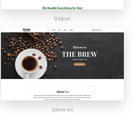
Bağban
Qəhvə evi