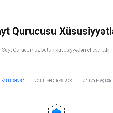
yt Qurucusu Xüsusiyyətl
Sayt Qurucumuz bütün xüsusiyyətləri ehtiva edir.
Əsas şeylər
Sosial Media və Blog
Onlayn Mağaza