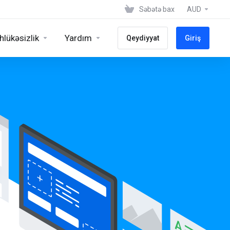
Səbətə bax
AUD
hlükəsizlik
Yardım
Qeydiyyat
Giriş