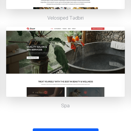
Velosiped Tədbiri
Spa