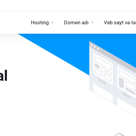
Hosting
Domen adı
Veb sayt və tə
al