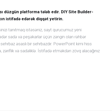
sı düzgün platforma tələb edir. DIY Site Builder-
ın istifadə edərək diqqət yetirin.
şinizi tanıtmaq istəsəniz, sayt qurucumuz yeni
ədər sadə və peşəkarlar üçün zəngin olan rəhbər
ehrbaz əsaslı bir sehrbazdır. PowerPoint kimi hiss
ə, zəriflik və sadəliklə. İstifadə etməkdən zövq alacağınız