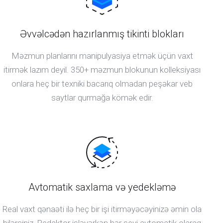
Əvvəlcədən hazırlanmış tikinti blokları
Məzmun planlarını manipulyasiya etmək üçün vaxt
itirmək lazım deyil. 350+ məzmun blokunun kolleksiyası
onlara heç bir texniki bacarıq olmadan peşəkar veb
saytlar qurmağa kömək edir.
Avtomatik saxlama və yedekləmə
Real vaxt qənaəti ilə heç bir işi itirməyəcəyinizə əmin ola