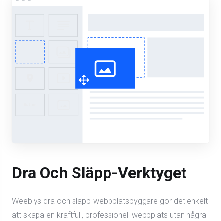
Dra Och Släpp-Verktyget
Weeblys dra och släpp-webbplatsbyggare gör det enkelt
att skapa en kraftfull, professionell webbplats utan några