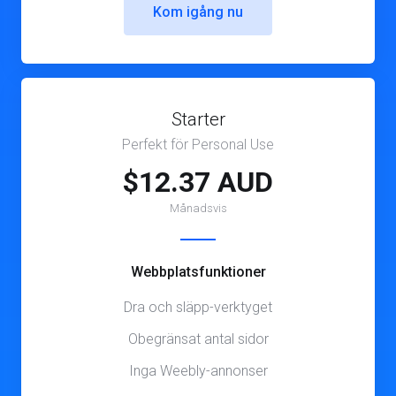
Kom igång nu
Starter
Perfekt för Personal Use
$12.37 AUD
Månadsvis
Webbplatsfunktioner
Dra och släpp-verktyget
Obegränsat antal sidor
Inga Weebly-annonser