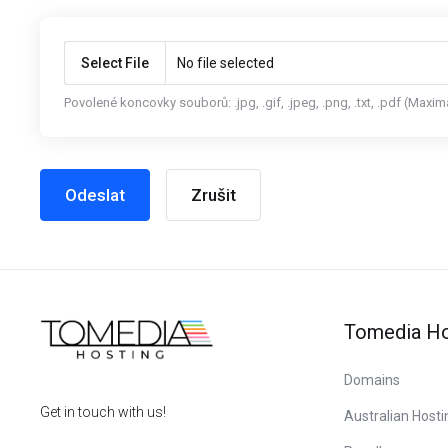
Select File
No file selected
Povolené koncovky souborů: .jpg, .gif, .jpeg, .png, .txt, .pdf (Maxi
Zrušit
Tomedia Ho
Domains
Get in touch with us!
Australian Hosti