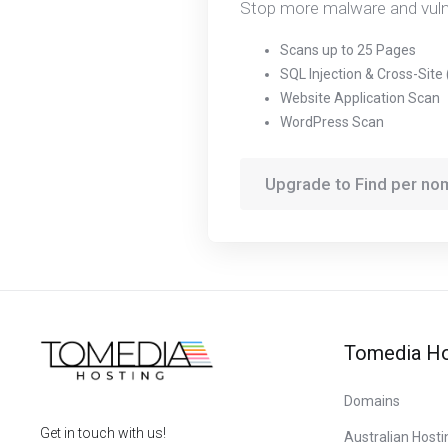
Stop more malware and vulner
Scans up to 25 Pages
SQL Injection & Cross-Site
Website Application Scan
WordPress Scan
Upgrade to Find per n
Tomedia Ho
Domains
Get in touch with us!
Australian Hosti