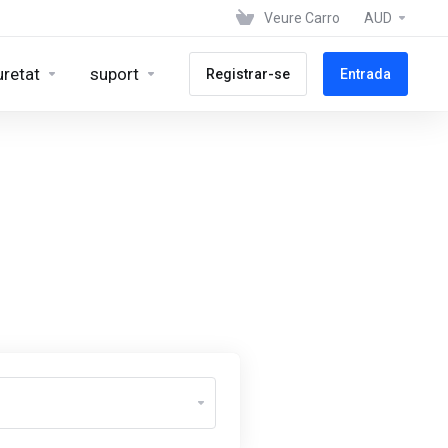
Veure Carro
AUD
uretat
suport
Registrar-se
Entrada