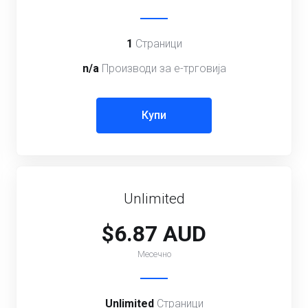
1
Страници
n/a
Производи за е-трговија
Купи
Unlimited
$6.87 AUD
Месечно
Unlimited
Страници