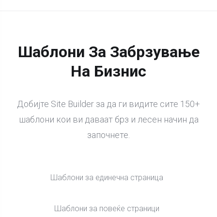
Шаблони За Забрзување
На Бизнис
Добијте Site Builder за да ги видите сите 150+
шаблони кои ви даваат брз и лесен начин да
започнете.
Шаблони за единечна страница
Шаблони за повеќе страници