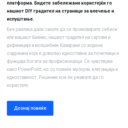
платформа. Бидете забележани користејќи го
нашиот DIY градител на страници за влечење и
испуштање.
Без разлика дали сакате да се промовирате себеси
или вашиот бизнис, нашиот градител на сајтови е
дефиниција и волшебник базирани со водена
содржина која е доволно едноставна за почетници и
функција богата за професионалци. Се чувствува
како PowerPoint, но со повеќе мускули, елеганција и
едноставност. Решение кое ќе уживате да го
користите.
Дознај повеќе