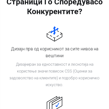
Страници Го Споредува
Со
Конкурентите?
Дизајн прв од корисникот за сите нивоа на
вештини
Дизајниран за едноставност и леснотија на
користење значи повисок CSS (Оценки за
задоволство на клиентите) и подобро корисничко
искуство.