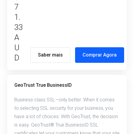
7
1.
33
A
U
Saber mais
Comprar Agora
D
GeoTrust True BusinessID
Business-class SSL—only better. When it comes
to selecting SSL security for your business, you
have a lot of choices. With GeoTrust, the decision
is easy. GeoTrust® True BusinessID SSL
certificates let your customers know that your site